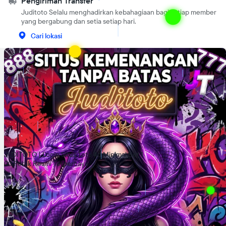
Pengiriman Transfer
Juditoto Selalu menghadirkan kebahagiaan bagi setiap member
yang bergabung dan setia setiap hari.
Cari lokasi
JUDITOTO | Login Situs Toto 4d Minimal Bet 1
00 Perak Resmi Terpercaya